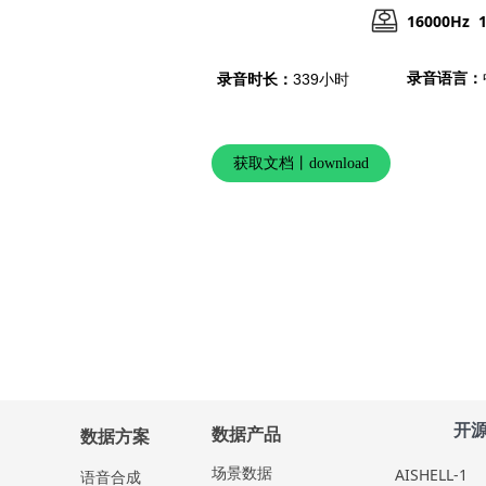
16000Hz 1
录音语言：
录音时长：
339小时
获取文档丨download
开
数据产品
数据方案
场景数据
AISHELL-1
语⾳合成