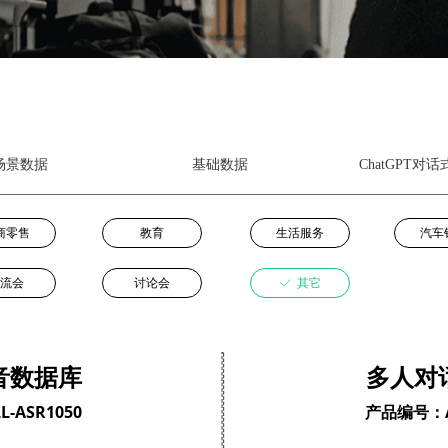
场景数据
基础数据
ChatGPT对
商零售
教育
生活服务
汽车
流会
讨论会
ꀘ
其它
音数据库
多人对
-ASR1050
产品编号：AI