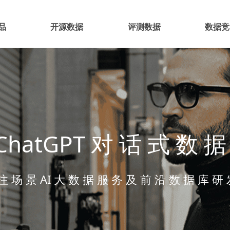
品
开源数据
评测数据
数据竞
ChatGPT 对 话 式 数 据
注 场 景 AI 大 数 据 服 务 及 前 沿 数 据 库 研