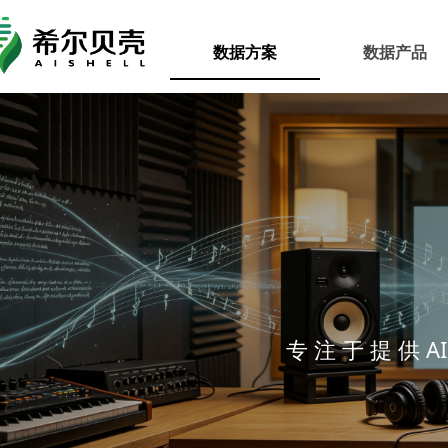
数据方案
数据产品
专 注 于 提 供 A